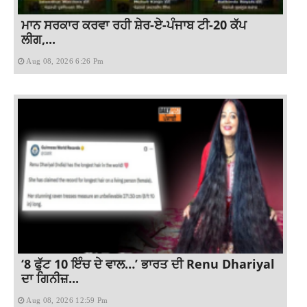
ਮਾਨ ਸਰਕਾਰ ਕਰਵਾ ਰਹੀ ਸ਼ੇਰ-ਏ-ਪੰਜਾਬ ਟੀ-20 ਕੱਪ
ਲੀਗ,...
Aug 08, 2026 6:26 Pm
‘8 ਫੁੱਟ 10 ਇੰਚ ਦੇ ਵਾਲ…’ ਭਾਰਤ ਦੀ Renu Dhariyal
ਦਾ ਗਿਨੀਜ਼...
Aug 08, 2026 12:59 Pm