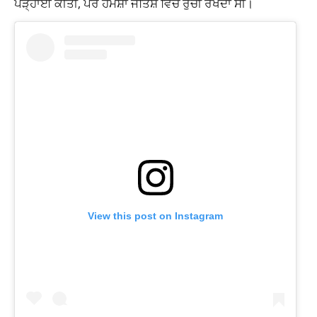
ਪੜ੍ਹਾਈ ਕੀਤੀ, ਪਰ ਹਮੇਸ਼ਾਂ ਜੋਤਿਸ਼ ਵਿੱਚ ਰੁਚੀ ਰੱਖਦਾ ਸੀ।
View this post on Instagram