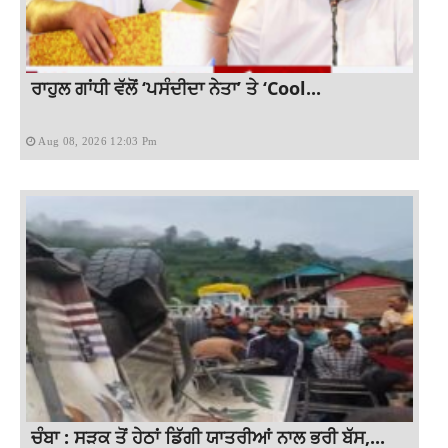
ਰਾਹੁਲ ਗਾਂਧੀ ਵੱਲੋਂ ‘ਪਸੰਦੀਦਾ ਨੇਤਾ’ ਤੇ ‘Cool...
Aug 08, 2026 12:03 Pm
ਚੰਬਾ : ਸੜਕ ਤੋਂ ਹੇਠਾਂ ਡਿੱਗੀ ਯਾਤਰੀਆਂ ਨਾਲ ਭਰੀ ਬੱਸ,...