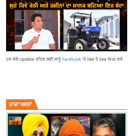
ਹਰ ਵੇਲੇ Update ਰਹਿਣ ਲਈ ਸਾਨੂੰ
Facebook
'ਤੇ like ਤੇ See first ਕਰੋ .
LATEST NATIONAL NEWS
LATEST NEWS
LATEST PUNJABI NEWS
LATESTNEWS
NATIONAL NEWS
NEWS
TOP NEWS
TRENDING
TRENDING NEWS
TRENDINGNEWS
ਤਾਜ਼ਾ ਖਬਰਾਂ