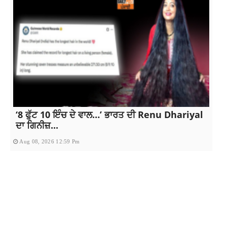
‘8 ਫੁੱਟ 10 ਇੰਚ ਦੇ ਵਾਲ…’ ਭਾਰਤ ਦੀ Renu Dhariyal
ਦਾ ਗਿਨੀਜ਼...
Aug 08, 2026 12:59 Pm