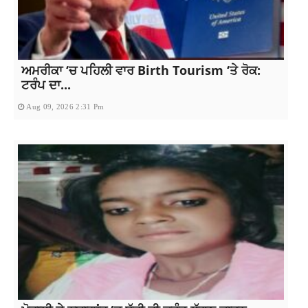
ਅਮਰੀਕਾ ‘ਚ ਪਹਿਲੀ ਵਾਰ Birth Tourism ‘ਤੇ ਰੋਕ:
ਟਰੰਪ ਦਾ...
Aug 09, 2026 2:31 Pm