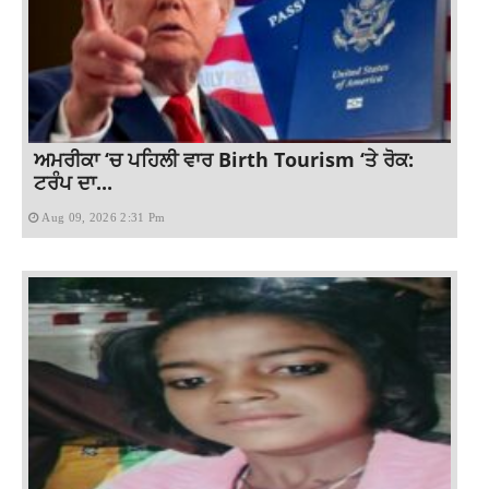
ਅਮਰੀਕਾ ‘ਚ ਪਹਿਲੀ ਵਾਰ Birth Tourism ‘ਤੇ ਰੋਕ:
ਟਰੰਪ ਦਾ...
Aug 09, 2026 2:31 Pm