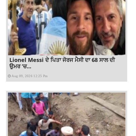
Lionel Messi ਦੇ ਪਿਤਾ ਜੋਰਜ ਮੈਸੀ ਦਾ 68 ਸਾਲ ਦੀ
ਉਮਰ ‘ਚ...
Aug 09, 2026 12:25 Pm