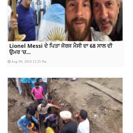
Lionel Messi ਦੇ ਪਿਤਾ ਜੋਰਜ ਮੈਸੀ ਦਾ 68 ਸਾਲ ਦੀ
ਉਮਰ ‘ਚ...
Aug 09, 2026 12:25 Pm