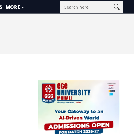
S
MORE