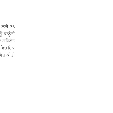
ਾਂ ਲਈ 75
 ਕਾਨੂੰਨੀ
ਕ ਗਹਿਲੋਤ
ਧ ਵਿਚ ਇਕ
ਵਿਚ ਕੀਤੀ