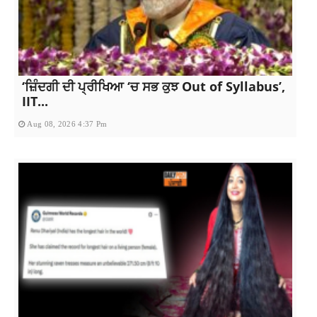
‘ਜ਼ਿੰਦਗੀ ਦੀ ਪ੍ਰੀਖਿਆ ‘ਚ ਸਭ ਕੁਝ Out of Syllabus’,
IIT...
Aug 08, 2026 4:37 Pm