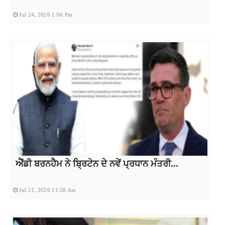
Jul 24, 2026 1:06 Pm
ਐਂਡੀ ਬਰਨਹੈਮ ਨੇ ਬ੍ਰਿਟੇਨ ਦੇ ਨਵੇਂ ਪ੍ਰਧਾਨ ਮੰਤਰੀ...
Jul 21, 2026 11:58 Am