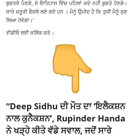
ਭੁਗਤਣੇ ਪੈਣਗੇ, ਜੋ ਇਤਿਹਾਸ ਵਿੱਚ ਪਹਿਲਾਂ ਕਦੇ ਨਹੀਂ ਭੁਗਤੇ ਹੋਣਗੇ।
ਸਾਰੇ ਜ਼ਰੂਰੀ ਫੈਸਲੇ ਲਏ ਗਏ ਹਨ । ਮੈਨੂੰ ਉਮੀਦ ਹੈ ਕਿ ਤੁਸੀਂ ਮੈਨੂੰ ਸੁਣ
ਲਿਆ ਹੋਵੇਗਾ।’
ਵੀਡੀਓ ਲਈ ਕਲਿੱਕ ਕਰੋ -:
“Deep Sidhu ਦੀ ਮੌਤ ਦਾ ‘ਇਲੈਕਸ਼ਨ
ਨਾਲ ਕੁਨੈਕਸ਼ਨ’, Rupinder Handa
ਨੇ ਖੜ੍ਹੇ ਕੀਤੇ ਵੱਡੇ ਸਵਾਲ, ਜਦੋਂ ਸਾਰੇ