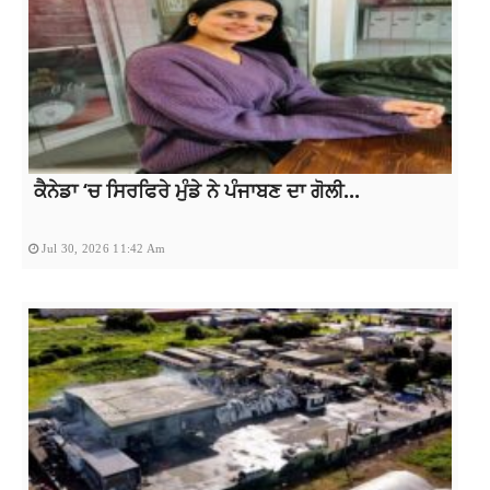
ਕੈਨੇਡਾ ‘ਚ ਸਿਰਫਿਰੇ ਮੁੰਡੇ ਨੇ ਪੰਜਾਬਣ ਦਾ ਗੋਲੀ...
Jul 30, 2026 11:42 Am