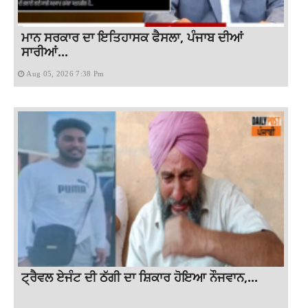
ਮਾਨ ਸਰਕਾਰ ਦਾ ਇਤਿਹਾਸਕ ਫੈਸਲਾ, ਪੰਜਾਬ ਦੀਆਂ
ਸਾਰੀਆਂ...
Aug 05, 2026 7:38 Pm
ਟ੍ਰੈਵਲ ਏਜੰਟ ਦੀ ਠੱਗੀ ਦਾ ਸ਼ਿਕਾਰ ਹੋਇਆ ਨੌਜਵਾਨ,...