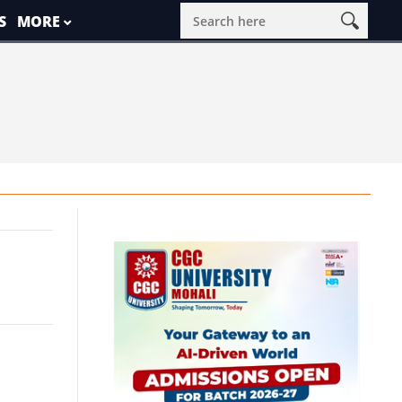
S
MORE