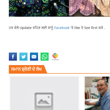
ਹਰ ਵੇਲੇ Update ਰਹਿਣ ਲਈ ਸਾਨੂੰ
Facebook
'ਤੇ like ਤੇ See first ਕਰੋ .
BJP
CURRENT NATIONAL NEWS
CURRENT NEWS
ENTERTAINMENT
NATIONAL NEWS
PUNJABI NEWS
TOP NEWS
ਸਮਾਨ ਸ਼੍ਰੇਣੀ ਦੇ ਲੇਖ