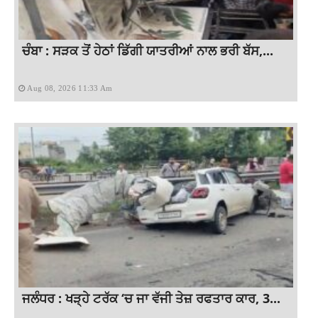
ਚੰਬਾ : ਸੜਕ ਤੋਂ ਹੇਠਾਂ ਡਿੱਗੀ ਯਾਤਰੀਆਂ ਨਾਲ ਭਰੀ ਬੱਸ,...
Aug 08, 2026 11:33 Am
ਜਲੰਧਰ : ਖੜ੍ਹੇ ਟਰੱਕ ‘ਚ ਜਾ ਵੱਜੀ ਤੇਜ਼ ਰਫਤਾਰ ਕਾਰ, 3...