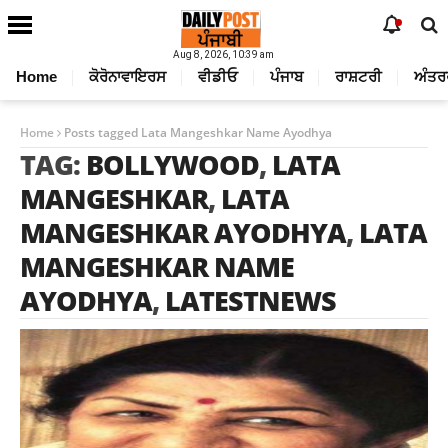
Aug 8, 2026, 10:39 am
Home
ਕੋਰੋਨਾਵਾਇਰਸ
ਵੀਡੀਓ
ਪੰਜਾਬ
ਰਾਸ਼ਟਰੀ
ਅੰਤਰ
Home
Posts tagged Lata Mangeshkar Name Ayodhya
TAG:
BOLLYWOOD
,
LATA
MANGESHKAR
,
LATA
MANGESHKAR AYODHYA
,
LATA
MANGESHKAR NAME
AYODHYA
,
LATESTNEWS