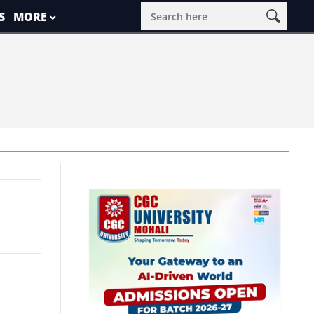
S
MORE