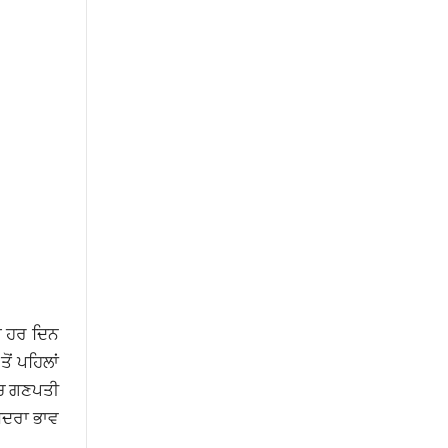
ੇ ਹਰ ਦਿਨ
ਂ ਪਹਿਲਾਂ
 ‘ਚ ਗਣਪਤੀ
ਮੁਦਰਾ ਭਾਵ