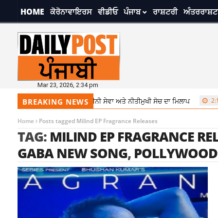
HOME
ਕੋਰੋਨਾਵਾਇਰਸ
ਵੀਡੀਓ
ਪੰਜਾਬ
ਰਾਸ਼ਟਰੀ
ਅੰਤਰਰਾਸ਼ਟ
Mar 23, 2026, 2:34 pm
ਰਵਿੰਦਰ ਸਿੰਘ ਖੇੜਾ ਦਾ ਉਭਾਰ: ਜ਼ਮੀਨੀ ਸੇਵਾ ਅਤੇ ਨੀਤੀਮੁਖੀ ਸੋਚ ਦਾ ਮਿਲਾਪ
2:10
BREAKING NEWS
Home
Posts tagged Milind EP Fragrance Releases
TAG:
MILIND EP FRAGRANCE RE
GABA NEW SONG
,
POLLYWOOD