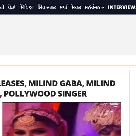
ਰੀ
ਖੇਡਾਂ
ਸਿੱਖਿਆ
ਸਿੱਖ ਜਗਤ
ਸਾਡੀ ਸਿਹਤ
ਮਨੋਰੰਜਨ
INTERVIEW
LEASES
,
MILIND GABA
,
MILIND
,
POLLYWOOD SINGER