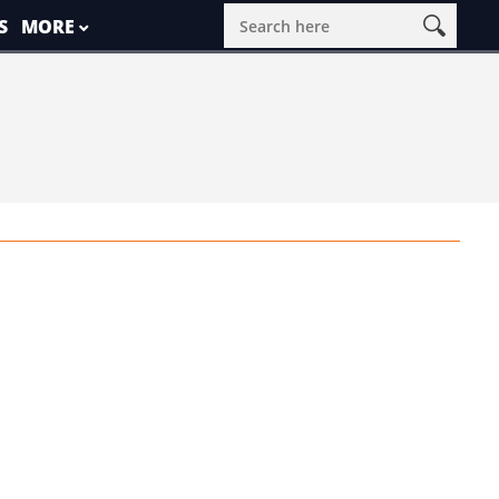
S
MORE