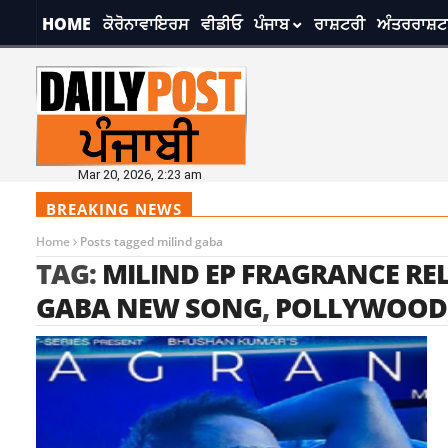
HOME
ਕੋਰੋਨਾਵਾਇਰਸ
ਵੀਡੀਓ
ਪੰਜਾਬ
ਰਾਸ਼ਟਰੀ
ਅੰਤਰਰਾਸ਼ਟ
Mar 20, 2026, 2:23 am
BREAKING NEWS
Home
Posts tagged milind gaba
TAG:
MILIND EP FRAGRANCE RE
GABA NEW SONG
,
POLLYWOOD