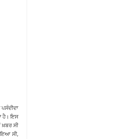
 ਪਸੰਦੀਦਾ
ਦਾ ਹੈ। ਇਸ
 ਖ਼ਬਰ ਸੀ
ਹੋਇਆ ਸੀ,