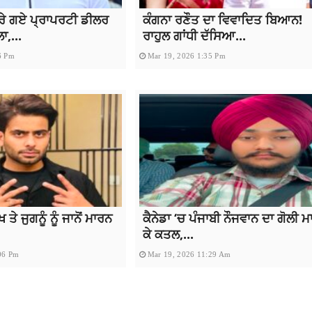
ਰੇ ਗਏ ਪ੍ਰਾਪਰਟੀ ਡੀਲਰ
ਕੰਗਨਾ ਰਣੌਤ ਦਾ ਵਿਵਾਦਿਤ ਬਿਆਨ!
,...
ਰਾਹੁਲ ਗਾਂਧੀ ਦੱਸਿਆ...
6 Pm
Mar 19, 2026 1:35 Pm
 ਜੁਗਨੂੰ ਨੂੰ ਜਾਨੋਂ ਮਾਰਨ
ਕੈਨੇਡਾ ‘ਚ ਪੰਜਾਬੀ ਨੌਜਵਾਨ ਦਾ ਗੋਲੀ ਮ
ਕੇ ਕਤਲ,...
06 Pm
Mar 19, 2026 11:29 Am