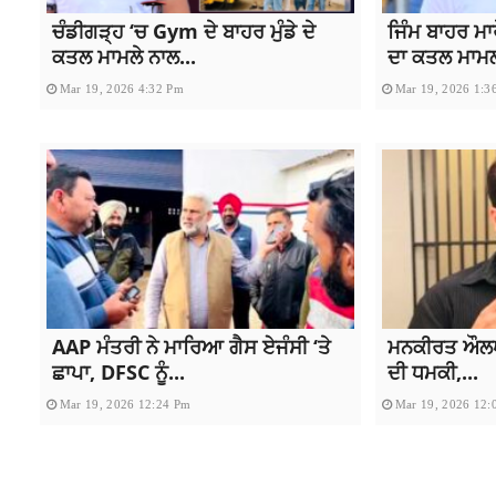
ਚੰਡੀਗੜ੍ਹ ‘ਚ Gym ਦੇ ਬਾਹਰ ਮੁੰਡੇ ਦੇ
ਜਿੰਮ ਬਾਹਰ ਮਾ
ਕਤਲ ਮਾਮਲੇ ਨਾਲ...
ਦਾ ਕਤਲ ਮਾਮਲਾ
Mar 19, 2026 4:32 Pm
Mar 19, 2026 1:3
AAP ਮੰਤਰੀ ਨੇ ਮਾਰਿਆ ਗੈਸ ਏਜੰਸੀ ‘ਤੇ
ਮਨਕੀਰਤ ਔਲਖ ਤੇ
ਛਾਪਾ, DFSC ਨੂੰ...
ਦੀ ਧਮਕੀ,...
Mar 19, 2026 12:24 Pm
Mar 19, 2026 12: