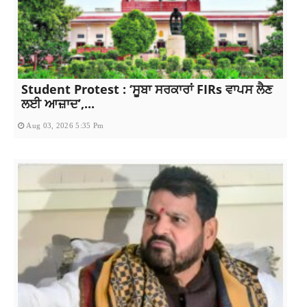
Student Protest : ‘ਸੂਬਾ ਸਰਕਾਰਾਂ FIRs ਵਾਪਸ ਲੈਣ
ਲਈ ਆਜ਼ਾਦ’,...
Aug 03, 2026 5:35 Pm