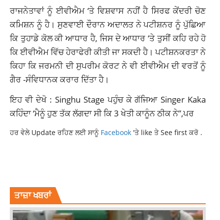
ਰਾਜਨੇਤਾਵਾਂ ਨੂੰ ਈਵੀਐਮ ‘ਤੇ ਵਿਸ਼ਵਾਸ ਨਹੀਂ ਹੈ ਸਿਰਫ ਕੇਂਦਰੀ ਚੋਣ
ਕਮਿਸ਼ਨ ਨੂੰ ਹੈ। ਸੁਣਵਾਈ ਦੌਰਾਨ ਅਦਾਲਤ ਨੇ ਪਟੀਸ਼ਨਰ ਨੂੰ ਪੁੱਛਿਆ
ਕਿ ਤੁਹਾਡੇ ਕੋਲ ਕੀ ਆਧਾਰ ਹੈ, ਜਿਸ ਦੇ ਆਧਾਰ ‘ਤੇ ਤੁਸੀਂ ਕਹਿ ਰਹੇ ਹੋ
ਕਿ ਈਵੀਐਮ ਵਿੱਚ ਹੇਰਾਫੇਰੀ ਕੀਤੀ ਜਾ ਸਕਦੀ ਹੈ। ਪਟੀਸ਼ਨਕਰਤਾ ਨੇ
ਕਿਹਾ ਕਿ ਜਰਮਨੀ ਦੀ ਸੁਪਰੀਮ ਕੋਰਟ ਨੇ ਵੀ ਈਵੀਐਮ ਦੀ ਵਰਤੋਂ ਨੂੰ
ਗੈਰ -ਸੰਵਿਧਾਨਕ ਕਰਾਰ ਦਿੱਤਾ ਹੈ।
ਇਹ ਵੀ ਦੇਖੋ :
Singhu Stage ਪਹੁੰਚ ਕੇ ਗੱਜਿਆ Singer Kaka
ਕਹਿੰਦਾ ‘ਮੈਨੂੰ ਹੁਣ ਤੱਕ ਲੱਗਦਾ ਸੀ ਕਿ 3 ਖੇਤੀ ਕਾਨੂੰਨ ਠੀਕ ਨੇ”,ਪਰ
ਹਰ ਵੇਲੇ Update ਰਹਿਣ ਲਈ ਸਾਨੂੰ
Facebook
'ਤੇ like ਤੇ See first ਕਰੋ .
DELHI HIGH COURT
EVM
LATEST NATIONAL NEWS
PETITION QUESTIONING EVM DISMISSED
TOPNEWS
ਤਾਜ਼ਾ ਖਬਰਾਂ