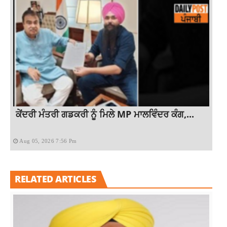
ਕੇਂਦਰੀ ਮੰਤਰੀ ਗਡਕਰੀ ਨੂੰ ਮਿਲੇ MP ਮਾਲਵਿੰਦਰ ਕੰਗ,...
Aug 05, 2026 7:56 Pm
RELATED ARTICLES