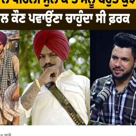
st ਕਰੋ .