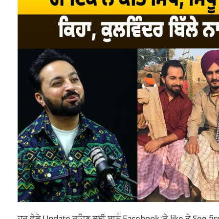
ਹਰ ਵੇਲੇ Update ਰਹਿਣ ਲਈ ਸਾਨੂੰ
Facebook
‘ਤੇ like ਤੇ See fir