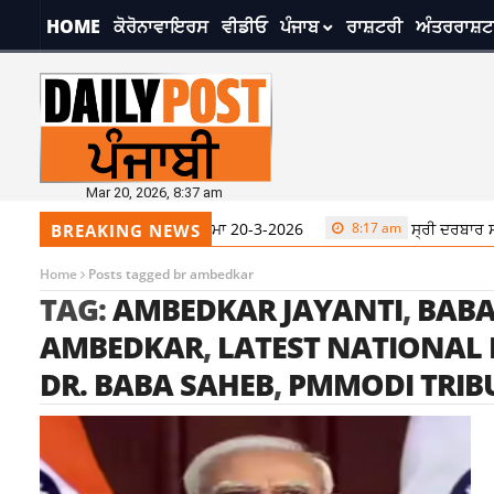
HOME
ਕੋਰੋਨਾਵਾਇਰਸ
ਵੀਡੀਓ
ਪੰਜਾਬ
ਰਾਸ਼ਟਰੀ
ਅੰਤਰਰਾਸ਼ਟ
Mar 20, 2026, 8:37 am
ਦਰਬਾਰ ਸਾਹਿਬ ਤੋਂ ਅੱਜ ਦਾ ਹੁਕਮਨਾਮਾ 20-3-2026
8:17 am
ਸ੍ਰੀ ਦਰਬਾਰ ਸਾਹਿ
BREAKING NEWS
Home
Posts tagged br ambedkar
TAG:
AMBEDKAR JAYANTI
,
BABA
AMBEDKAR
,
LATEST NATIONAL
DR. BABA SAHEB
,
PMMODI TRIB