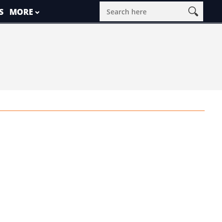
S
MORE