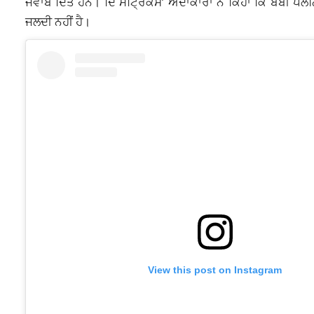
ਜਵਾਬ ਦਿੱਤੇ ਹਨ। ਦਿ ਮੈਟ੍ਰਿਕਸ’ ਅਦਾਕਾਰਾ ਨੇ ਕਿਹਾ ਕਿ ਬੇਬੀ ਪਲੈਨ
ਜਲਦੀ ਨਹੀਂ ਹੈ।
View this post on Instagram