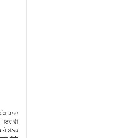
ਇੱਕ ਤਾਜ਼ਾ
ੇ। ਇਹ ਵੀ
ਬਾਰੇ ਬੋਲਡ