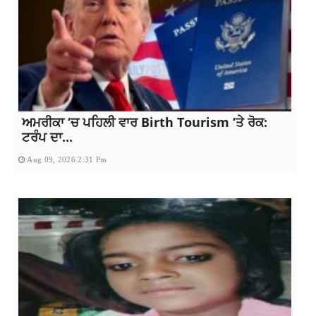
ਅਮਰੀਕਾ ‘ਚ ਪਹਿਲੀ ਵਾਰ Birth Tourism ‘ਤੇ ਰੋਕ:
ਟਰੰਪ ਦਾ...
Aug 09, 2026 2:31 Pm