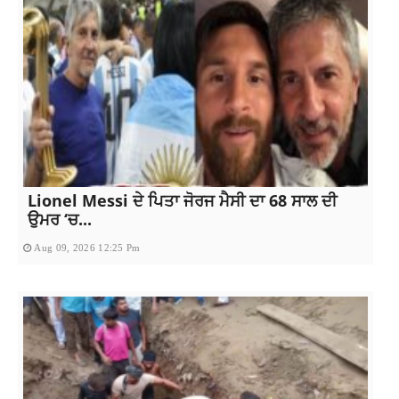
Lionel Messi ਦੇ ਪਿਤਾ ਜੋਰਜ ਮੈਸੀ ਦਾ 68 ਸਾਲ ਦੀ
ਉਮਰ ‘ਚ...
Aug 09, 2026 12:25 Pm