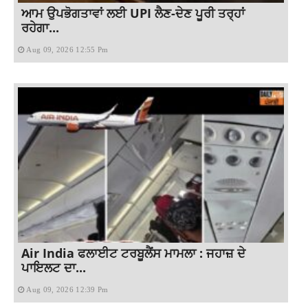
ਆਮ ਉਪਭੋਗਤਾਵਾਂ ਲਈ UPI ਲੈਣ-ਦੇਣ ਪੂਰੀ ਤਰ੍ਹਾਂ
ਰਹੇਗਾ...
Aug 09, 2026 12:55 Pm
Air India ਫਲਾਈਟ ਟਰਬੂਲੈਂਸ ਮਾਮਲਾ : ਜਹਾਜ਼ ਦੇ
ਪਾਇਲਟ ਦਾ...
Aug 09, 2026 12:39 Pm