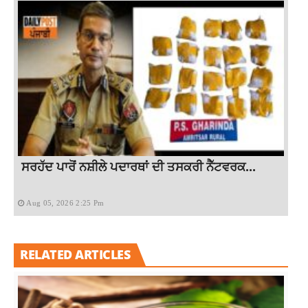
ਸਰਹੱਦ ਪਾਰੋਂ ਨਸ਼ੀਲੇ ਪਦਾਰਥਾਂ ਦੀ ਤਸਕਰੀ ਨੈੱਟਵਰਕ...
Aug 05, 2026 2:25 Pm
RELATED ARTICLES