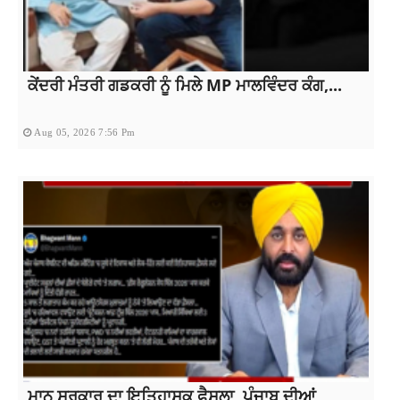
ਕੇਂਦਰੀ ਮੰਤਰੀ ਗਡਕਰੀ ਨੂੰ ਮਿਲੇ MP ਮਾਲਵਿੰਦਰ ਕੰਗ,...
Aug 05, 2026 7:56 Pm
ਮਾਨ ਸਰਕਾਰ ਦਾ ਇਤਿਹਾਸਕ ਫੈਸਲਾ, ਪੰਜਾਬ ਦੀਆਂ