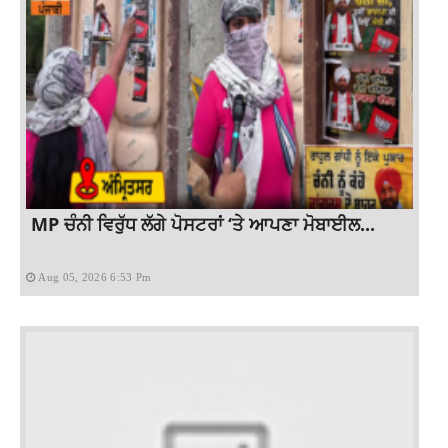
MP ਚੰਨੀ ਵਿਰੁੱਧ ਲੱਗੇ ਪੋਸਟਰਾਂ ‘ਤੇ ਆਪਣਾ ਮੋਬਾਈਲ...
Aug 05, 2026 6:53 Pm