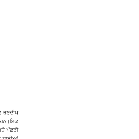
ਕਿ ਰਣਦੀਪ
ਹੇ ਹਨ।ਇਕ
ਅਤੇ ਪੱਛੜੀ
ੁਤ ਸਾਰੀਆਂ