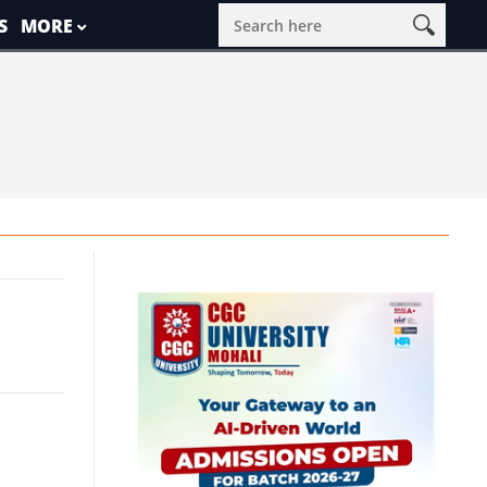
S
MORE