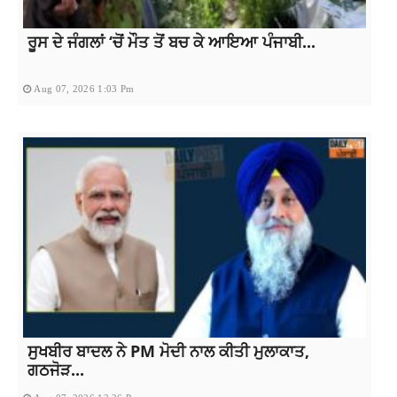
ਰੂਸ ਦੇ ਜੰਗਲਾਂ ‘ਚੋਂ ਮੌਤ ਤੋਂ ਬਚ ਕੇ ਆਇਆ ਪੰਜਾਬੀ...
Aug 07, 2026 1:03 Pm
ਸੁਖਬੀਰ ਬਾਦਲ ਨੇ PM ਮੋਦੀ ਨਾਲ ਕੀਤੀ ਮੁਲਾਕਾਤ,
ਗਠਜੋੜ...