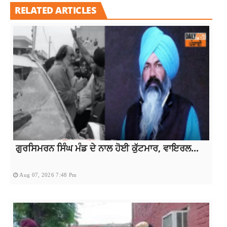
RELATED ARTICLES
ਗੁਰਸਿਮਰਨ ਸਿੰਘ ਮੰਡ ਦੇ ਨਾਲ ਹੋਈ ਕੁੱਟਮਾਰ, ਵਾਇਰਲ...
Aug 07, 2026 7:48 Pm