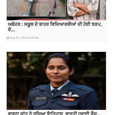
ਅਬੋਹਰ : ਸਕੂਲ ਦੇ ਬਾਹਰ ਵਿਦਿਆਰਥੀਆਂ ਦੀ ਹੋਈ ਝੜਪ,
ਦੋ...
Aug 07, 2026 6:48 Pm
ਭਾਵਨਾ ਕਾਂਤ ਨੇ ਰਚਿਆ ਇਤਿਹਾਸ, ਭਾਰਤੀ ਹਵਾਈ ਫ਼ੌਜ...