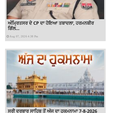
ਅੰਮ੍ਰਿਤਸਰ ਦੇ CP ਦਾ ਹੋਇਆ ਤਬਾਦਲਾ, ਹਰਮਨਬੀਰ
ਗਿੱਲ...
Aug 07, 2026 4:38 Pm
ਸ੍ਰੀ ਦਰਬਾਰ ਸਾਹਿਬ ਤੋਂ ਅੱਜ ਦਾ ਹੁਕਮਨਾਮਾ 7-8-2026