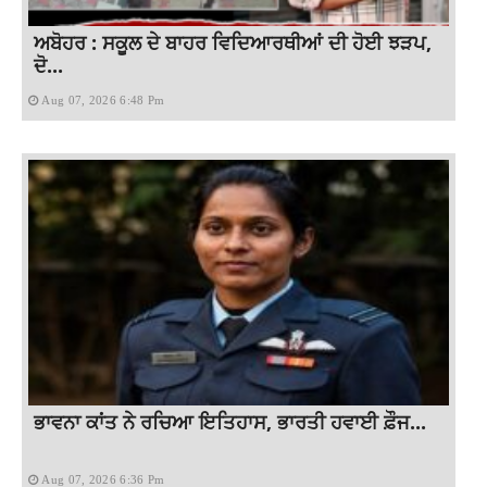
ਅਬੋਹਰ : ਸਕੂਲ ਦੇ ਬਾਹਰ ਵਿਦਿਆਰਥੀਆਂ ਦੀ ਹੋਈ ਝੜਪ,
ਦੋ...
Aug 07, 2026 6:48 Pm
ਭਾਵਨਾ ਕਾਂਤ ਨੇ ਰਚਿਆ ਇਤਿਹਾਸ, ਭਾਰਤੀ ਹਵਾਈ ਫ਼ੌਜ...
Aug 07, 2026 6:36 Pm