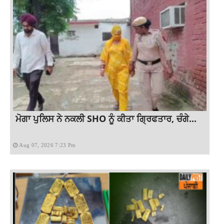
ਮੋਗਾ ਪੁਲਿਸ ਨੇ ਨਕਲੀ SHO ਨੂੰ ਕੀਤਾ ਗ੍ਰਿਫਤਾਰ, ਚੰਗੇ...
Aug 07, 2026 7:23 Pm