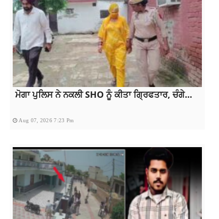
ਮੋਗਾ ਪੁਲਿਸ ਨੇ ਨਕਲੀ SHO ਨੂੰ ਕੀਤਾ ਗ੍ਰਿਫਤਾਰ, ਚੰਗੇ...
Aug 07, 2026 7:23 Pm