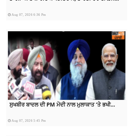
Aug 07, 2026 6:36 Pm
ਸੁਖਬੀਰ ਬਾਦਲ ਦੀ PM ਮੋਦੀ ਨਾਲ ਮੁਲਾਕਾਤ ‘ਤੇ ਭਖੀ...
Aug 07, 2026 5:45 Pm