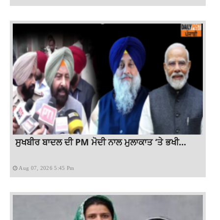
ਸੁਖਬੀਰ ਬਾਦਲ ਦੀ PM ਮੋਦੀ ਨਾਲ ਮੁਲਾਕਾਤ ‘ਤੇ ਭਖੀ...
Aug 07, 2026 5:45 Pm