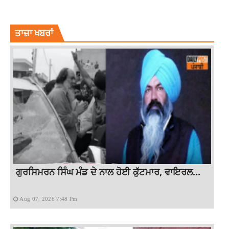
LATEST NEWS
PUNJAB
PUNJAB NEW
PUNJAB NEWS
PUNJAB NEWS PUNJABI
PUNJAB NEWS TODAY
ਤਾਜ਼ਾ ਖਬਰਾਂ
ਗੁਰਸਿਮਰਨ ਸਿੰਘ ਮੰਡ ਦੇ ਨਾਲ ਹੋਈ ਕੁੱਟਮਾਰ, ਵਾਇਰਲ...
Aug 07, 2026 7:48 Pm