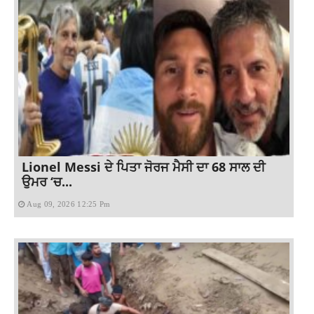
Lionel Messi ਦੇ ਪਿਤਾ ਜੋਰਜ ਮੈਸੀ ਦਾ 68 ਸਾਲ ਦੀ
ਉਮਰ ‘ਚ...
Aug 09, 2026 12:25 Pm