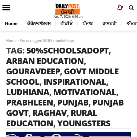
Aug 7, 2026, 6:56 pm
Home
ਕੋਰੋਨਾਵਾਇਰਸ
ਵੀਡੀਓ
ਪੰਜਾਬ
ਰਾਸ਼ਟਰੀ
ਅੰਤਰ
Home
Posts tagged 50%SchoolsAdopt
TAG:
50%SCHOOLSADOPT
,
ARBAN EDUCATION
,
GOURAVDEEP
,
GOVT MIDDLE
SCHOOL
,
INSPIRATIONAL
,
LUDHIANA
,
MOTIVATIONAL
,
PRABHLEEN
,
PUNJAB
,
PUNJAB
GOVT
,
RAGHAV
,
RURAL
EDUCATION
,
YOUNGSTERS