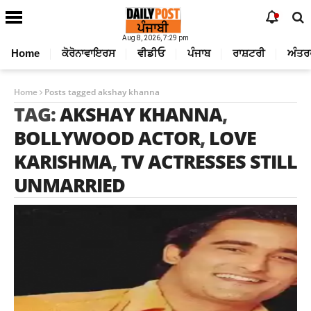
Aug 8, 2026, 7:29 pm
Home
ਕੋਰੋਨਾਵਾਇਰਸ
ਵੀਡੀਓ
ਪੰਜਾਬ
ਰਾਸ਼ਟਰੀ
ਅੰਤਰ
Home
Posts tagged akshay khanna
TAG:
AKSHAY KHANNA
,
BOLLYWOOD ACTOR
,
LOVE
KARISHMA
,
TV ACTRESSES STILL
UNMARRIED