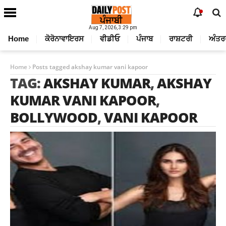
Aug 7, 2026, 3:29 pm
Home
ਕੋਰੋਨਾਵਾਇਰਸ
ਵੀਡੀਓ
ਪੰਜਾਬ
ਰਾਸ਼ਟਰੀ
ਅੰਤਰ
Home
Posts tagged akshay kumar vani kapoor
TAG:
AKSHAY KUMAR
,
AKSHAY
KUMAR VANI KAPOOR
,
BOLLYWOOD
,
VANI KAPOOR