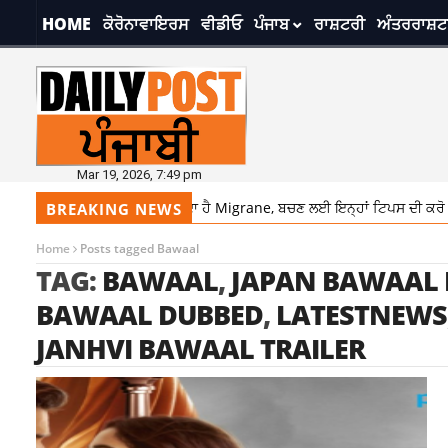
HOME
ਕੋਰੋਨਾਵਾਇਰਸ
ਵੀਡੀਓ
ਪੰਜਾਬ
ਰਾਸ਼ਟਰੀ
ਅੰਤਰਰਾਸ਼ਟ
Mar 19, 2026, 7:49 pm
ਲਦੇ ਮੌਸਮ ‘ਚ ਪ੍ਰੇਸ਼ਾਨ ਕਰ ਸਕਦਾ ਹੈ Migrane, ਬਚਣ ਲਈ ਇਨ੍ਹਾਂ ਟਿਪਸ ਦੀ ਕਰੋ ਵਰਤੋ
BREAKING NEWS
Home
Posts tagged Bawaal
TAG:
BAWAAL
,
JAPAN BAWAAL
BAWAAL DUBBED
,
LATESTNEWS
JANHVI BAWAAL TRAILER