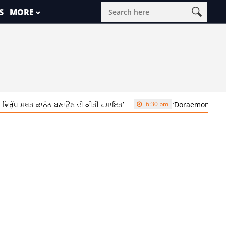
S
MORE
ਰੁੱਧ ਸਖਤ ਕਾਨੂੰਨ ਬਣਾਉਣ ਦੀ ਕੀਤੀ ਹਮਾਇਤ’
6:30 pm
‘Doraemon’ ਦੇ ਡਾਇਰੈਕਟਰ