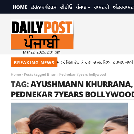
HOME
ਕੋਰੋਨਾਵਾਇਰਸ
ਵੀਡੀਓ
ਪੰਜਾਬ
ਰਾਸ਼ਟਰੀ
ਅੰਤਰਰਾਸ਼ਟ
Mar 22, 2026, 2:01 pm
ੰਧਰ-ਫਿਲੌਰ ਹਾਈਵੇਅ ‘ਤੇ ਵੱਡਾ ਹਾਦਸਾ: ਰੇਲਿੰਗ ਤੋੜ ਕੇ ਹਵਾ ‘ਚ ਲਟਕਿਆ ਟਰਾਲਾ, ਜਾਨੀ ਨੁ
BREAKING NEWS
Home
Posts tagged Bhumi Pednekar 7years bollywood
TAG:
AYUSHMANN KHURRANA
PEDNEKAR 7YEARS BOLLYWOO