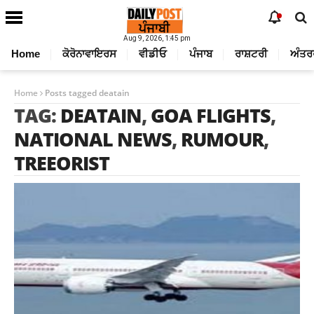
Aug 9, 2026, 1:45 pm
Home
ਕੋਰੋਨਾਵਾਇਰਸ
ਵੀਡੀਓ
ਪੰਜਾਬ
ਰਾਸ਼ਟਰੀ
ਅੰਤਰ
Home
Posts tagged deatain
TAG:
DEATAIN
,
GOA FLIGHTS
,
NATIONAL NEWS
,
RUMOUR
,
TREEORIST