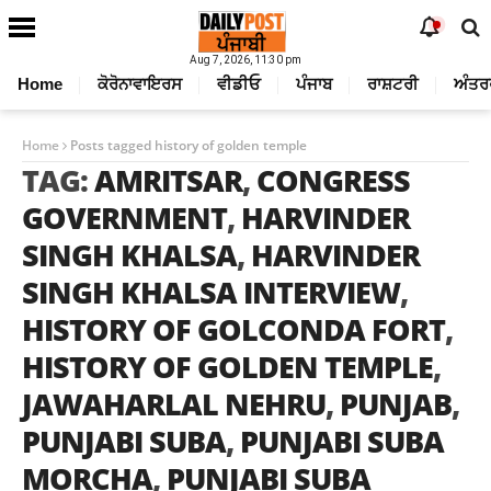
Aug 7, 2026, 11:30 pm
Home
ਕੋਰੋਨਾਵਾਇਰਸ
ਵੀਡੀਓ
ਪੰਜਾਬ
ਰਾਸ਼ਟਰੀ
ਅੰਤਰ
Home
Posts tagged history of golden temple
TAG:
AMRITSAR
,
CONGRESS
GOVERNMENT
,
HARVINDER
SINGH KHALSA
,
HARVINDER
SINGH KHALSA INTERVIEW
,
HISTORY OF GOLCONDA FORT
,
HISTORY OF GOLDEN TEMPLE
,
JAWAHARLAL NEHRU
,
PUNJAB
,
PUNJABI SUBA
,
PUNJABI SUBA
MORCHA
,
PUNJABI SUBA