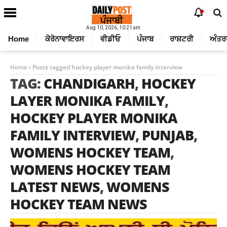
Aug 10, 2026, 10:21 am
Home
ਕੋਰੋਨਾਵਾਇਰਸ
ਵੀਡੀਓ
ਪੰਜਾਬ
ਰਾਸ਼ਟਰੀ
ਅੰਤਰ
Home
Posts tagged hockey player monika family interview
TAG:
CHANDIGARH
,
HOCKEY
LAYER MONIKA FAMILY
,
HOCKEY PLAYER MONIKA
FAMILY INTERVIEW
,
PUNJAB
,
WOMENS HOCKEY TEAM
,
WOMENS HOCKEY TEAM
LATEST NEWS
,
WOMENS
HOCKEY TEAM NEWS