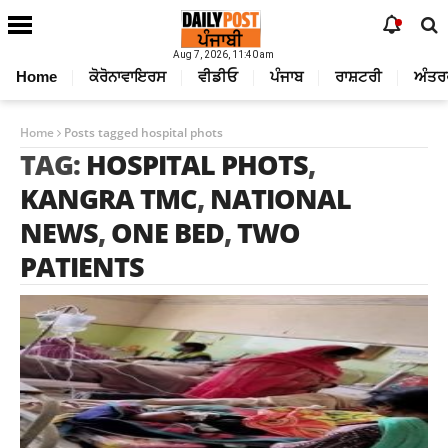
Aug 7, 2026, 11:40 am
Home
ਕੋਰੋਨਾਵਾਇਰਸ
ਵੀਡੀਓ
ਪੰਜਾਬ
ਰਾਸ਼ਟਰੀ
ਅੰਤਰ
Home
Posts tagged hospital phots
TAG:
HOSPITAL PHOTS
,
KANGRA TMC
,
NATIONAL
NEWS
,
ONE BED
,
TWO
PATIENTS