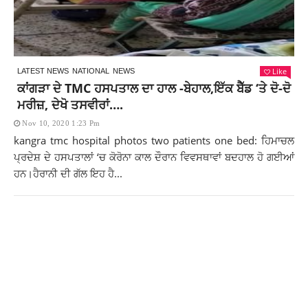
Like
LATEST NEWS
NATIONAL
NEWS
ਕਾਂਗੜਾ ਦੇ TMC ਹਸਪਤਾਲ ਦਾ ਹਾਲ -ਬੇਹਾਲ,ਇੱਕ ਬੈੱਡ ‘ਤੇ ਦੋ-ਦੋ
ਮਰੀਜ਼, ਦੇਖੋ ਤਸਵੀਰਾਂ….
Nov 10, 2020 1:23 Pm
kangra tmc hospital photos two patients one bed: ਹਿਮਾਚਲ
ਪ੍ਰਦੇਸ਼ ਦੇ ਹਸਪਤਾਲਾਂ ‘ਚ ਕੋਰੋਨਾ ਕਾਲ ਦੌਰਾਨ ਵਿਵਸਥਾਵਾਂ ਬਦਹਾਲ ਹੋ ਗਈਆਂ
ਹਨ।ਹੈਰਾਨੀ ਦੀ ਗੱਲ ਇਹ ਹੈ...