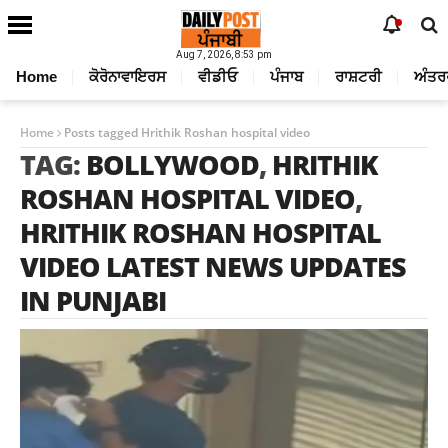
Aug 7, 2026, 8:53 pm
Home
ਕੋਰੋਨਾਵਾਇਰਸ
ਵੀਡੀਓ
ਪੰਜਾਬ
ਰਾਸ਼ਟਰੀ
ਅੰਤਰ
Home
Posts tagged Hrithik Roshan hospital video
TAG:
BOLLYWOOD
,
HRITHIK
ROSHAN HOSPITAL VIDEO
,
HRITHIK ROSHAN HOSPITAL
VIDEO LATEST NEWS UPDATES
IN PUNJABI