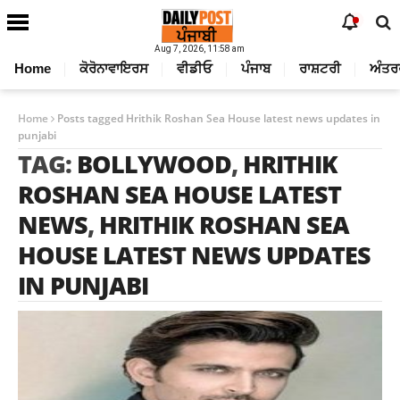
Aug 7, 2026, 11:58 am
Home
ਕੋਰੋਨਾਵਾਇਰਸ
ਵੀਡੀਓ
ਪੰਜਾਬ
ਰਾਸ਼ਟਰੀ
ਅੰਤਰ
Home
Posts tagged Hrithik Roshan Sea House latest news updates in
punjabi
TAG:
BOLLYWOOD
,
HRITHIK
ROSHAN SEA HOUSE LATEST
NEWS
,
HRITHIK ROSHAN SEA
HOUSE LATEST NEWS UPDATES
IN PUNJABI