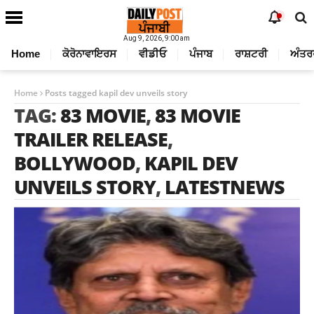
Aug 9, 2026, 9:00 am
Home
ਕੋਰੋਨਾਵਾਇਰਸ
ਵੀਡੀਓ
ਪੰਜਾਬ
ਰਾਸ਼ਟਰੀ
ਅੰਤਰ
Home
Posts tagged kapil dev unveils story
TAG:
83 MOVIE
,
83 MOVIE
TRAILER RELEASE
,
BOLLYWOOD
,
KAPIL DEV
UNVEILS STORY
,
LATESTNEWS