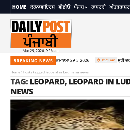
HOME
ਕੋਰੋਨਾਵਾਇਰਸ
ਵੀਡੀਓ
ਪੰਜਾਬ
ਰਾਸ਼ਟਰੀ
ਅੰਤਰਰਾਸ਼ਟ
Mar 29, 2026, 9:26 am
ਸ੍ਰੀ ਦਰਬਾਰ ਸਾਹਿਬ ਤੋਂ ਅੱਜ ਦਾ ਹੁਕਮਨਾਮਾ 29-3-2026
8:21 am
ਸ੍ਰੀ ਦਰਬ
BREAKING NEWS
Home
Posts tagged leopard in Ludhiana news
TAG:
LEOPARD
,
LEOPARD IN LU
NEWS