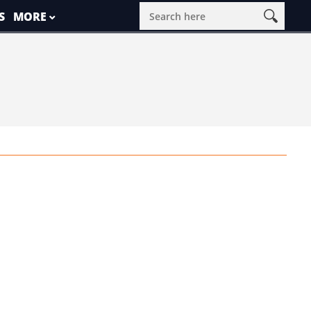
S
MORE