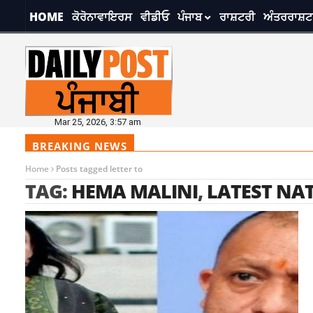
HOME
ਕੋਰੋਨਾਵਾਇਰਸ
ਵੀਡੀਓ
ਪੰਜਾਬ
ਰਾਸ਼ਟਰੀ
ਅੰਤਰਰਾਸ਼ਟ
Mar 25, 2026, 3:57 am
BREAKING NEWS
Home
Posts tagged letter to
TAG:
HEMA MALINI
,
LATEST NA