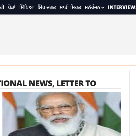
ਰੀ
ਖੇਡਾਂ
ਸਿੱਖਿਆ
ਸਿੱਖ ਜਗਤ
ਸਾਡੀ ਸਿਹਤ
ਮਨੋਰੰਜਨ
INTERVIEW
TIONAL NEWS
,
LETTER TO