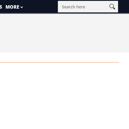
S
MORE