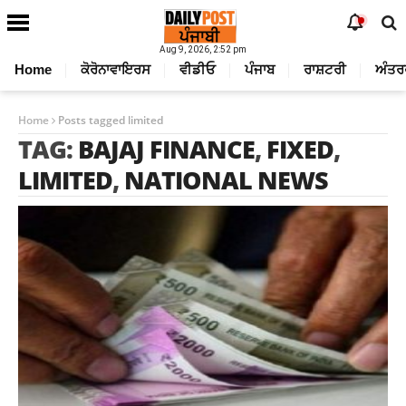
Aug 9, 2026, 2:52 pm
Home
ਕੋਰੋਨਾਵਾਇਰਸ
ਵੀਡੀਓ
ਪੰਜਾਬ
ਰਾਸ਼ਟਰੀ
ਅੰਤਰ
Home
Posts tagged limited
TAG:
BAJAJ FINANCE
,
FIXED
,
LIMITED
,
NATIONAL NEWS