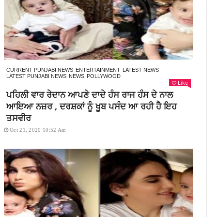
CURRENT PUNJABI NEWS
ENTERTAINMENT
LATEST NEWS
LATEST PUNJABI NEWS
NEWS
POLLYWOOD
Like
ਪਹਿਲੀ ਵਾਰ ਰੇਦਾਨ ਆਪਣੇ ਦਾਦੇ ਹੰਸ ਰਾਜ ਹੰਸ ਦੇ ਨਾਲ
ਆਇਆ ਨਜ਼ਰ , ਦਰਸ਼ਕਾਂ ਨੂੰ ਖੂਬ ਪਸੰਦ ਆ ਰਹੀ ਹੈ ਇਹ
ਤਸਵੀਰ
Oct 21, 2020 10:52 Am