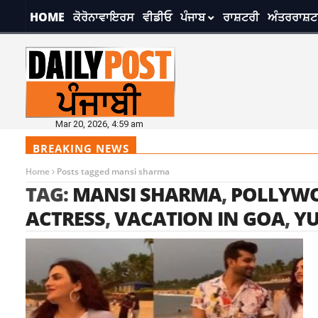
HOME
ਕੋਰੋਨਾਵਾਇਰਸ
ਵੀਡੀਓ
ਪੰਜਾਬ
ਰਾਸ਼ਟਰੀ
ਅੰਤਰਰਾਸ਼ਟ
Mar 20, 2026, 4:59 am
BREAKING NEWS
Home
Posts tagged mansi sharma
TAG:
MANSI SHARMA
,
POLLYWO
ACTRESS
,
VACATION IN GOA
,
YU