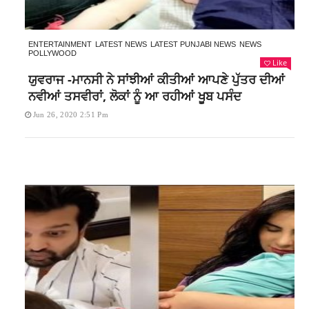
ENTERTAINMENT
LATEST NEWS
LATEST PUNJABI NEWS
NEWS
POLLYWOOD
Like
ਯੁਵਰਾਜ -ਮਾਨਸੀ ਨੇ ਸਾਂਝੀਆਂ ਕੀਤੀਆਂ ਆਪਣੇ ਪੁੱਤਰ ਦੀਆਂ
ਨਵੀਆਂ ਤਸਵੀਰਾਂ, ਲੋਕਾਂ ਨੂੰ ਆ ਰਹੀਆਂ ਖੂਬ ਪਸੰਦ
Jun 26, 2020 2:51 Pm