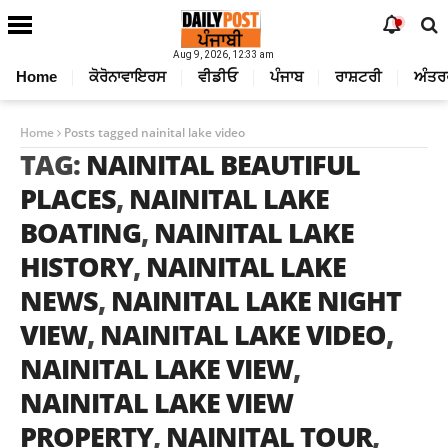
Aug 9, 2026, 12:33 am
Home
ਕੋਰੋਨਾਵਾਇਰਸ
ਵੀਡੀਓ
ਪੰਜਾਬ
ਰਾਸ਼ਟਰੀ
ਅੰਤਰ
Home
Posts tagged nainital lake video
TAG:
NAINITAL BEAUTIFUL
PLACES
,
NAINITAL LAKE
BOATING
,
NAINITAL LAKE
HISTORY
,
NAINITAL LAKE
NEWS
,
NAINITAL LAKE NIGHT
VIEW
,
NAINITAL LAKE VIDEO
,
NAINITAL LAKE VIEW
,
NAINITAL LAKE VIEW
PROPERTY
,
NAINITAL TOUR
,