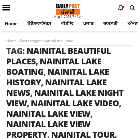
Aug 7, 2026, 7:49 am
Home
ਕੋਰੋਨਾਵਾਇਰਸ
ਵੀਡੀਓ
ਪੰਜਾਬ
ਰਾਸ਼ਟਰੀ
ਅੰਤਰ
Home
Posts tagged nanital mall road
TAG:
NAINITAL BEAUTIFUL
PLACES
,
NAINITAL LAKE
BOATING
,
NAINITAL LAKE
HISTORY
,
NAINITAL LAKE
NEWS
,
NAINITAL LAKE NIGHT
VIEW
,
NAINITAL LAKE VIDEO
,
NAINITAL LAKE VIEW
,
NAINITAL LAKE VIEW
PROPERTY
,
NAINITAL TOUR
,