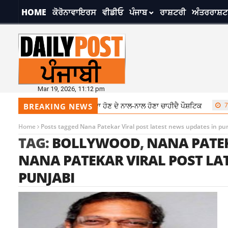
HOME
ਕੋਰੋਨਾਵਾਇਰਸ
ਵੀਡੀਓ
ਪੰਜਾਬ
ਰਾਸ਼ਟਰੀ
ਅੰਤਰਰਾਸ਼ਟ
Mar 19, 2026, 11:12 pm
ਰੱਖੋ ਡਾਇਟ ਦਾ ਧਿਆਨ, ਖਾਣਾ ਸਾਦਾ ਹੋਣ ਦੇ ਨਾਲ-ਨਾਲ ਹੋਣਾ ਚਾਹੀਦੈ ਪੌਸ਼ਟਿਕ
7:2
BREAKING NEWS
Home
Posts tagged Nana Patekar Viral post latest news updates in pu
TAG:
BOLLYWOOD
,
NANA PATEK
NANA PATEKAR VIRAL POST LA
PUNJABI