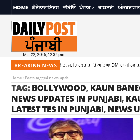
HOME
ਕੋਰੋਨਾਵਾਇਰਸ
ਵੀਡੀਓ
ਪੰਜਾਬ
ਰਾਸ਼ਟਰੀ
ਅੰਤਰਰਾਸ਼ਟ
Mar 22, 2026, 12:34 pm
ਾਬਕਾ ਮੰਤਰੀ ਲਾਲਜੀਤ ਭੁੱਲਰ ‘ਤੇ FIR ਦਰਜ, ਗ੍ਰਿਫ਼ਤਾਰੀ ‘ਤੇ ਅੜਿਆ DM ਦਾ ਪਰਿਵਾਰ; 
BREAKING NEWS
Home
Posts tagged news upda
TAG:
BOLLYWOOD
,
KAUN BANEG
NEWS UPDATES IN PUNJABI
,
KA
LATEST TES IN PUNJABI
,
NEWS 