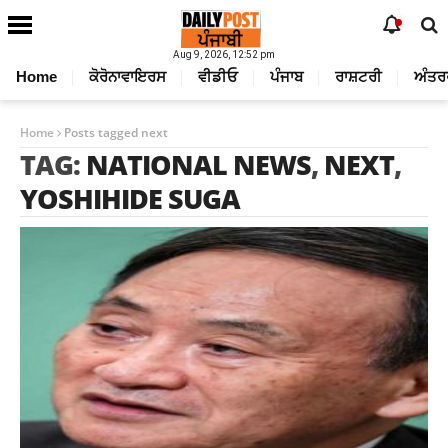
Aug 9, 2026, 12:52 pm
Home
ਕੋਰੋਨਾਵਾਇਰਸ
ਵੀਡੀਓ
ਪੰਜਾਬ
ਰਾਸ਼ਟਰੀ
ਅੰਤਰ
Home
Posts tagged next
TAG:
NATIONAL NEWS
,
NEXT
,
YOSHIHIDE SUGA