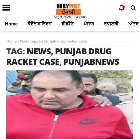
Aug 9, 2026, 11:31 am
Home
ਕੋਰੋਨਾਵਾਇਰਸ
ਵੀਡੀਓ
ਪੰਜਾਬ
ਰਾਸ਼ਟਰੀ
ਅੰਤਰ
Home
Posts tagged punjab drug racket case
TAG:
NEWS
,
PUNJAB DRUG
RACKET CASE
,
PUNJABNEWS