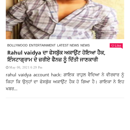
Like
BOLLYWOOD
ENTERTAINMENT
LATEST NEWS
NEWS
Rahul vaidya ਦਾ ਫੇਸਬੁੱਕ ਅਕਾਉਂਟ ਹੋਇਆ ਹੈਕ,
ਇੰਸਟਾਗ੍ਰਾਮ ਦੇ ਜ਼ਰੀਏ ਫੈਨਜ਼ ਨੂੰ ਦਿੱਤੀ ਜਾਣਕਾਰੀ
May 06, 2021 6:29 Pm
rahul vaidya account hack: ਗਾਇਕ ਰਾਹੁਲ ਵੈਦਿਆ ਨੇ ਵੀਰਵਾਰ ਨੂੰ
ਕਿਹਾ ਕਿ ਉਨ੍ਹਾਂ ਦਾ ਫੇਸਬੁੱਕ ਅਕਾਉਂਟ ਹੈਕ ਹੋ ਗਿਆ ਹੈ। ਗਾਇਕਾ ਨੇ ਇਹ
ਖਬਰ...