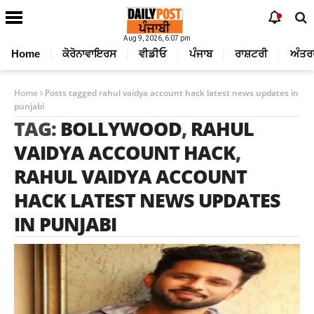
Aug 9, 2026, 6:07 pm
Home
ਕੋਰੋਨਾਵਾਇਰਸ
ਵੀਡੀਓ
ਪੰਜਾਬ
ਰਾਸ਼ਟਰੀ
ਅੰਤਰ
Home
Posts tagged rahul vaidya account hack latest news updates in
punjabi
TAG:
BOLLYWOOD
,
RAHUL
VAIDYA ACCOUNT HACK
,
RAHUL VAIDYA ACCOUNT
HACK LATEST NEWS UPDATES
IN PUNJABI