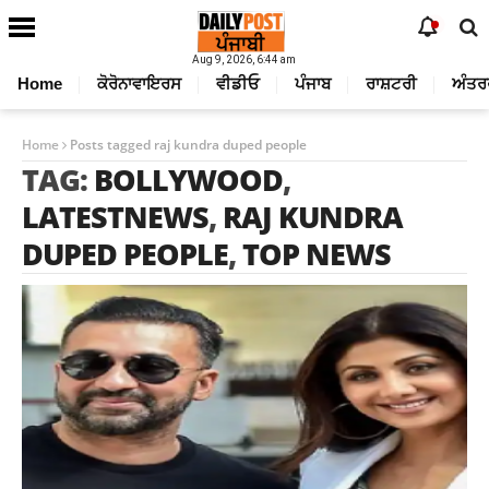
Aug 9, 2026, 6:44 am
Home
ਕੋਰੋਨਾਵਾਇਰਸ
ਵੀਡੀਓ
ਪੰਜਾਬ
ਰਾਸ਼ਟਰੀ
ਅੰਤਰ
Home
Posts tagged raj kundra duped people
TAG:
BOLLYWOOD
,
LATESTNEWS
,
RAJ KUNDRA
DUPED PEOPLE
,
TOP NEWS