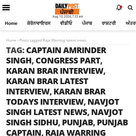
Aug 10, 2026, 7:33 am
Home
ਕੋਰੋਨਾਵਾਇਰਸ
ਵੀਡੀਓ
ਪੰਜਾਬ
ਰਾਸ਼ਟਰੀ
ਅੰਤਰ
Home
Posts tagged Raja Warring latest news
TAG:
CAPTAIN AMRINDER
SINGH
,
CONGRESS PART
,
KARAN BRAR INTERVIEW
,
KARAN BRAR LATEST
INTERVIEW
,
KARAN BRAR
TODAYS INTERVIEW
,
NAVJOT
SINGH LATEST NEWS
,
NAVJOT
SINGH SIDHU
,
PUNJAB
,
PUNJAB
CAPTAIN
,
RAJA WARRING