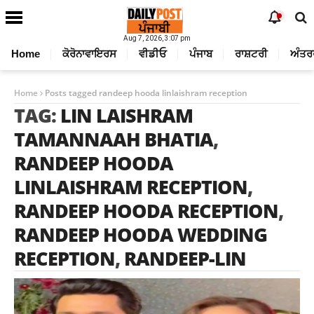
Aug 7, 2026, 3:07 pm
Home
ਕੋਰੋਨਾਵਾਇਰਸ
ਵੀਡੀਓ
ਪੰਜਾਬ
ਰਾਸ਼ਟਰੀ
ਅੰਤਰ
Home
Posts tagged randeep hooda linlaishram reception
TAG:
LIN LAISHRAM
TAMANNAAH BHATIA
,
RANDEEP HOODA
LINLAISHRAM RECEPTION
,
RANDEEP HOODA RECEPTION
,
RANDEEP HOODA WEDDING
RECEPTION
,
RANDEEP-LIN