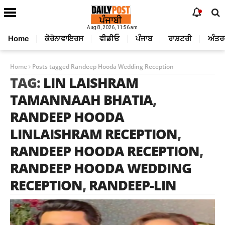
Aug 8, 2026, 11:56 am
Home
ਕੋਰੋਨਾਵਾਇਰਸ
ਵੀਡੀਓ
ਪੰਜਾਬ
ਰਾਸ਼ਟਰੀ
ਅੰਤਰ
Home
Posts tagged Randeep Hooda Wedding Reception
TAG:
LIN LAISHRAM
TAMANNAAH BHATIA
,
RANDEEP HOODA
LINLAISHRAM RECEPTION
,
RANDEEP HOODA RECEPTION
,
RANDEEP HOODA WEDDING
RECEPTION
,
RANDEEP-LIN