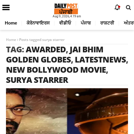
Aug 9, 2026, 4:19 am
Home
ਕੋਰੋਨਾਵਾਇਰਸ
ਵੀਡੀਓ
ਪੰਜਾਬ
ਰਾਸ਼ਟਰੀ
ਅੰਤਰ
Home
Posts tagged surya starrer
TAG:
AWARDED
,
JAI BHIM
GOLDEN GLOBES
,
LATESTNEWS
,
NEW BOLLYWOOD MOVIE
,
SURYA STARRER